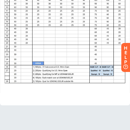
H
E
L
P