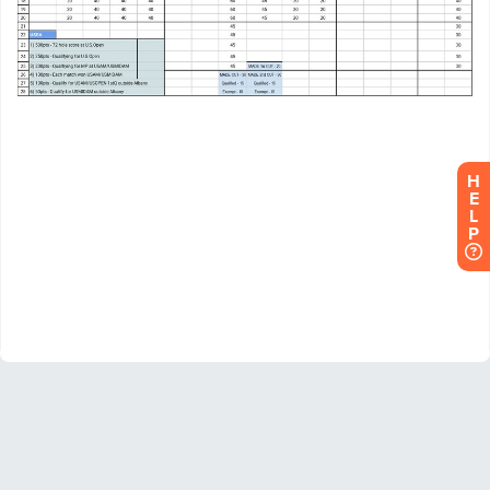
H
E
L
P