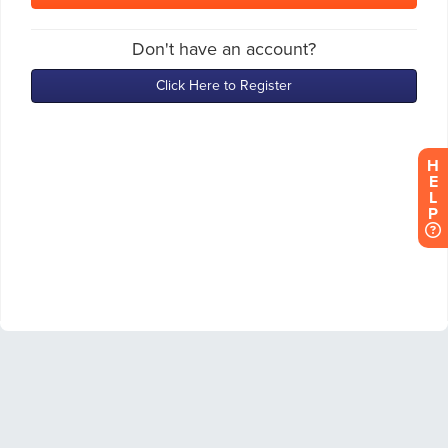
H
E
L
P