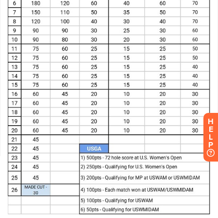
H
E
L
P