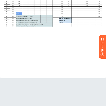
H
E
L
P