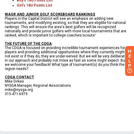
H
E
L
P